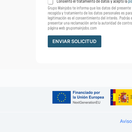
T
Consiento el tratamiento de datos y acepto la
po
r
Grupo Mainjobs te informa que los datos del presente
a
recogida y tratamiento de los datos personales es para 
t
legitimación es el consentimiento del interés. Podrá
presentar una reclamación ante la autoridad de control
a
página web grupomainjobs.com
m
i
e
ENVIAR SOLICITUD
n
t
o
d
e
d
a
t
o
s
p
e
r
s
Aviso
o
n