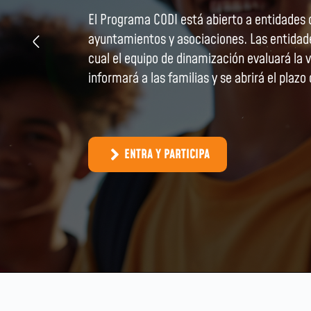
La formación en el programa CODI es princi
metodologías activas como el juego y el ap
participación de menores en situación de v
una Plataforma Digital con recursos didác
horas.
CONOCE MÁS SOBRE EL PROGRAMA