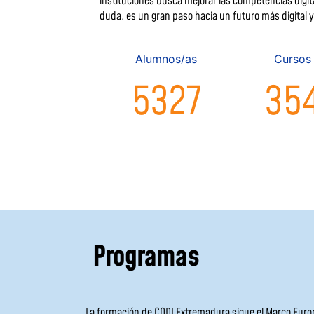
instituciones busca mejorar las competencias digit
duda, es un gran paso hacia un futuro más digital y
A
lumnos/as
C
ursos
5327
35
Programas
La formación de CODI Extremadura sigue el Marco Europ