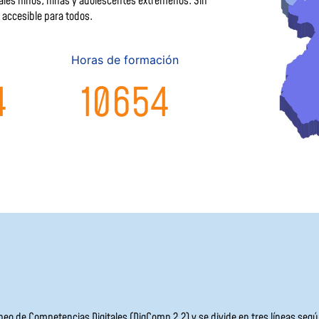
ales niños, niñas y adolescentes extremeños. Sin
 accesible para todos.
H
oras de formación
4
10654
eo de Competencias Digitales (DigComp 2.2) y se divide en tres líneas seg