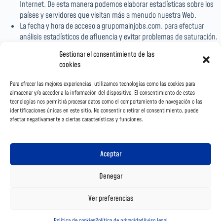
Internet. De esta manera podemos elaborar estadísticas sobre los
países y servidores que visitan más a menudo nuestra Web.
La fecha y hora de acceso a grupomainjobs.com, para efectuar
análisis estadísticos de afluencia y evitar problemas de saturación.
La dirección de Internet desde la que partió el link que dirige a
Gestionar el consentimiento de las
nuestro Web.
cookies
Secciones visitadas por los usuarios y/o empresas y/o empresas
anónimos.
Para ofrecer las mejores experiencias, utilizamos tecnologías como las cookies para
almacenar y/o acceder a la información del dispositivo. El consentimiento de estas
La información obtenida es totalmente anónima, y en ningún caso puede
tecnologías nos permitirá procesar datos como el comportamiento de navegación o las
identificaciones únicas en este sitio. No consentir o retirar el consentimiento, puede
ser asociada a un usuario y/o empresa concreto e identificado o
afectar negativamente a ciertas características y funciones.
identificable.
Aceptar
Denegar
Ver preferencias
Aviso Legal
Política de cookies
Política de privacidad
Política de cookies
Política de privacidad
Aviso legal