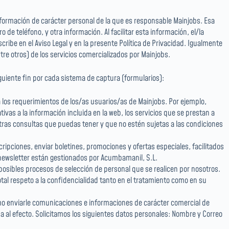
información de carácter personal de la que es responsable Mainjobs. Esa
de teléfono, y otra información. Al facilitar esta información, el/la
be en el Aviso Legal y en la presente Política de Privacidad. Igualmente
re otros) de los servicios comercializados por Mainjobs.
guiente fin por cada sistema de captura (formularios):
a los requerimientos de los/as usuarios/as de Mainjobs. Por ejemplo,
vas a la información incluida en la web, los servicios que se prestan a
 otras consultas que puedas tener y que no estén sujetas a las condiciones
cripciones, enviar boletines, promociones y ofertas especiales, facilitados
 o newsletter están gestionados por Acumbamanil, S.L.
 posibles procesos de selección de personal que se realicen por nosotros.
tal respeto a la confidencialidad tanto en el tratamiento como en su
como enviarle comunicaciones e informaciones de carácter comercial de
a al efecto. Solicitamos los siguientes datos personales: Nombre y Correo