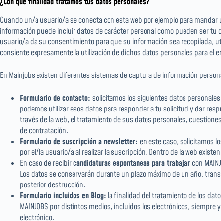
¿Con qué finalidad tratamos tus datos personales?
Cuando un/a usuario/a se conecta con esta web por ejemplo para mandar un c
información puede incluir datos de carácter personal como pueden ser tu dire
usuario/a da su consentimiento para que su información sea recopilada, uti
consiente expresamente la utilización de dichos datos personales para el en
En Mainjobs existen diferentes sistemas de captura de información personal 
Formulario de contacto:
solicitamos los siguientes datos personales
podemos utilizar esos datos para responder a tu solicitud y dar resp
través de la web, el tratamiento de sus datos personales, cuestiones
de contratación.
Formulario de suscripción a newsletter:
en este caso, solicitamos lo
por el/la usuario/a al realizar la suscripción. Dentro de la web exist
En caso de recibir
candidaturas espontaneas para trabajar
con MAINJ
Los datos se conservarán durante un plazo máximo de un año, transcur
posterior destrucción.
Formulario incluidos en Blog:
la finalidad del tratamiento de los da
MAINJOBS por distintos medios, incluidos los electrónicos, siempre 
electrónico.