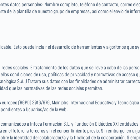
ientes datos personales: Nombre completo, teléfono de contacto, correo elec
rte de la plantilla de nuestro grupo de empresas, así como el envío de info
licable. Esto puede incluir el desarrollo de herramientas y algoritmos que a
 redes sociales. El tratamiento de los datos que se lleve a cabo de las pers
ellas condiciones de uso, políticas de privacidad y normativas de acceso q
nológica S.A.U Tratará sus datos con las finalidades de administrar correc
lidad que las normativas de las redes sociales permitan.
s europeo (RGPD) 2016/679, Mainjobs Internacional Educativa y Tecnológica S
spondientes a Usuarios/as de la web.
r comunicados a Infoca Formación S.L. y Fundación Didáctica XXI entidades 
rá en el futuro, a terceros sin el consentimiento previo. Sin embargo, en al
re la identidad del colaborador/a y la finalidad de la colaboración. Siempr