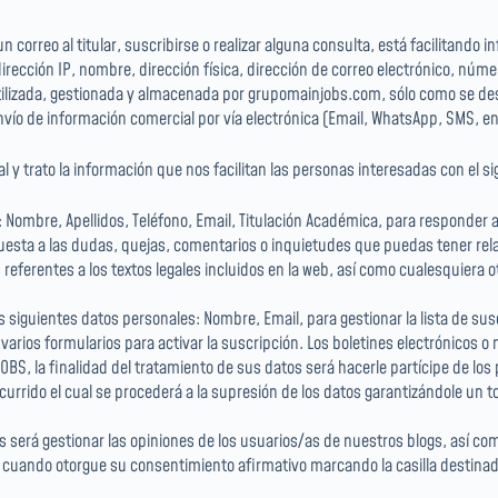
orreo al titular, suscribirse o realizar alguna consulta, está facilitando 
cción IP, nombre, dirección física, dirección de correo electrónico, número 
lizada, gestionada y almacenada por grupomainjobs.com, sólo como se descri
vío de información comercial por vía electrónica (Email, WhatsApp, SMS, ent
y trato la información que nos facilitan las personas interesadas con el si
: Nombre, Apellidos, Teléfono, Email, Titulación Académica, para responder 
uesta a las dudas, quejas, comentarios o inquietudes que puedas tener relati
 referentes a los textos legales incluidos en la web, así como cualesquiera
s siguientes datos personales: Nombre, Email, para gestionar la lista de sus
en varios formularios para activar la suscripción. Los boletines electrónicos
OBS, la finalidad del tratamiento de sus datos será hacerle partícipe de los
rido el cual se procederá a la supresión de los datos garantizándole un to
tos será gestionar las opiniones de los usuarios/as de nuestros blogs, así 
y cuando otorgue su consentimiento afirmativo marcando la casilla destinad