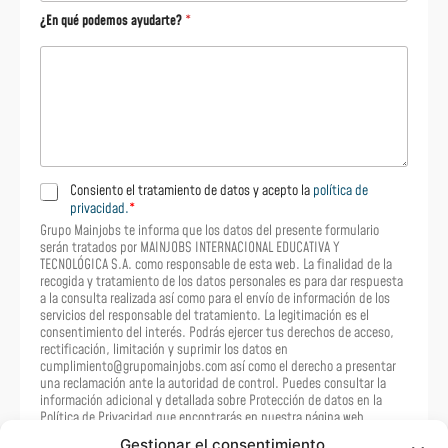
¿En qué podemos ayudarte?
*
T
Consiento el tratamiento de datos y acepto la
política de
r
privacidad.
*
a
Grupo Mainjobs te informa que los datos del presente formulario
t
serán tratados por MAINJOBS INTERNACIONAL EDUCATIVA Y
TECNOLÓGICA S.A. como responsable de esta web. La finalidad de la
a
recogida y tratamiento de los datos personales es para dar respuesta
m
a la consulta realizada así como para el envío de información de los
i
servicios del responsable del tratamiento. La legitimación es el
e
consentimiento del interés. Podrás ejercer tus derechos de acceso,
n
rectificación, limitación y suprimir los datos en
t
cumplimiento@grupomainjobs.com así como el derecho a presentar
o
una reclamación ante la autoridad de control. Puedes consultar la
d
información adicional y detallada sobre Protección de datos en la
e
Política de Privacidad que encontrarás en nuestra página web
grupomainjobs.com
d
Gestionar el consentimiento